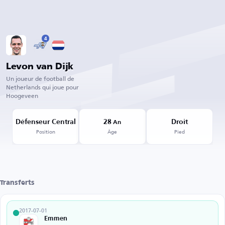
4
Levon van Dijk
Un joueur de football de
Netherlands qui joue pour
Hoogeveen
Défenseur Central
28
Droit
An
Position
Âge
Pied
Transferts
2017-07-01
Emmen