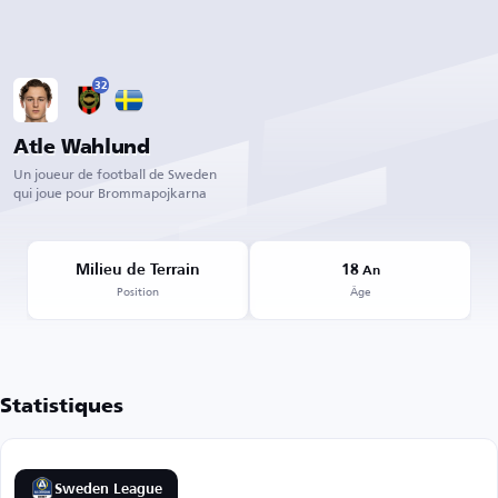
32
Atle Wahlund
Un joueur de football de Sweden
qui joue pour Brommapojkarna
Milieu de Terrain
18
An
Position
Âge
Statistiques
Sweden League