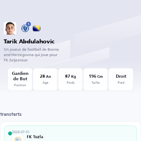
1
Tarik Abdulahovic
Un joueur de football de Bosnia
and Herzegovina qui joue pour
FK Zeljeznicar
Gardien
28
87
196
Droit
An
Kg
Cm
de But
Âge
Poids
Taille
Pied
Position
Transferts
2024-07-01
FK Tuzla