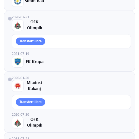
Simm-Bau
2020-07-31
OFK
Olimpik
Transfert libre
2021-07-19
FK Krupa
2020-01-20
Mladost
Kakanj
Transfert libre
2020-07-30
OFK
Olimpik
2018-07-21