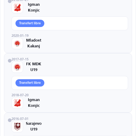
Igman
Konjic
Transfert libre
2020-01-19
Mladost
Kakanj
2017-07-15
FK MDK
U19
Transfert libre
2018-07-20
Igman
Konjic
2016-07-01
Sarajevo
U19