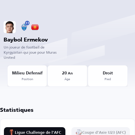
11
Baybol Ermekov
Un joueur de football de
Kyrgyzstan qui joue pour Muras
United
Milieu Défensif
20
Droit
An
Position
Âge
Pied
Statistiques
Ligue Challenge de l’AFC
Coupe d’Asie U23 (AFC)