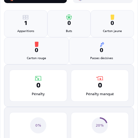
1
0
0
Apparitions
Buts
Carton jaune
0
0
Carton rouge
Passes décisives
0
0
Pénalty
Pénalty manqué
0%
20%