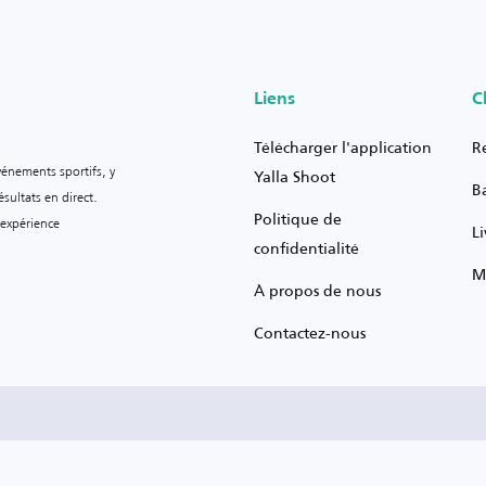
Liens
C
Télécharger l'application
R
vénements sportifs, y
Yalla Shoot
B
sultats en direct.
Politique de
 expérience
L
confidentialité
M
À propos de nous
Contactez-nous