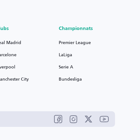
lubs
Championnats
eal Madrid
Premier League
arcelone
LaLiga
iverpool
Serie A
anchester City
Bundesliga