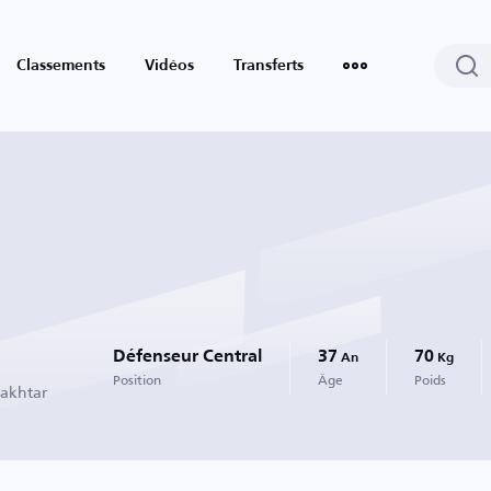
Classements
Vidéos
Transferts
Défenseur Central
37
70
An
Kg
Position
Âge
Poids
hakhtar