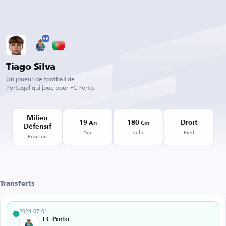
58
Tiago Silva
Un joueur de football de
Portugal qui joue pour FC Porto
Milieu
19
180
Droit
An
Cm
Défensif
Âge
Taille
Pied
Position
Transferts
2024-07-01
FC Porto