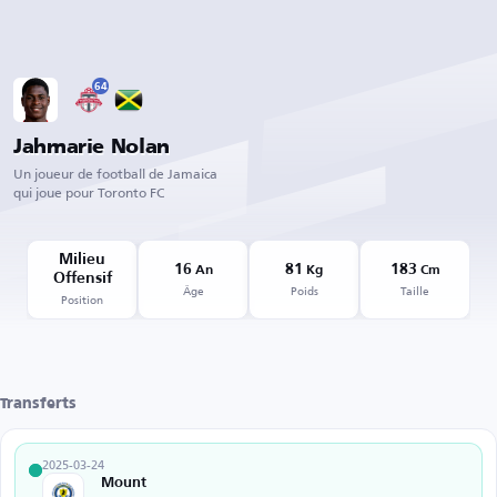
64
Jahmarie Nolan
Un joueur de football de Jamaica
qui joue pour Toronto FC
Milieu
16
81
183
An
Kg
Cm
Offensif
Âge
Poids
Taille
Position
Transferts
2025-03-24
Mount