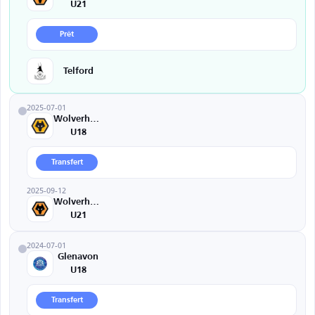
U21
Prêt
Telford
2025-07-01
Wolverhampton
U18
Transfert
2025-09-12
Wolverhampton
U21
2024-07-01
Glenavon
U18
Transfert