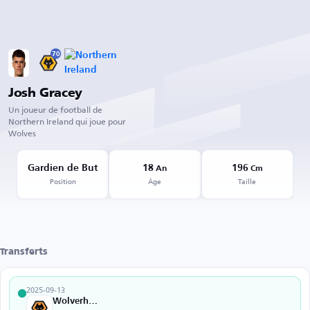
70
Josh Gracey
Un joueur de football de
Northern Ireland qui joue pour
Wolves
Gardien de But
18
196
An
Cm
Position
Âge
Taille
Transferts
2025-09-13
Wolverhampton