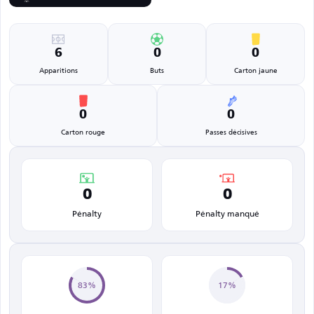
6
0
0
Apparitions
Buts
Carton jaune
0
0
Carton rouge
Passes décisives
0
0
Pénalty
Pénalty manqué
83%
17%