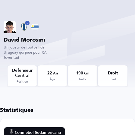
5
David Morosini
Un joueur de football de
Uruguay qui joue pour CA
Juventud
Défenseur
22
190
Droit
An
Cm
Central
Âge
Taille
Pied
Position
Statistiques
Conmebol Sudamericana