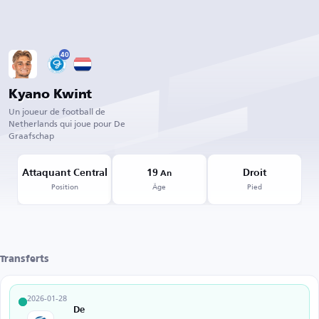
40
Kyano Kwint
Un joueur de football de
Netherlands qui joue pour De
Graafschap
Attaquant Central
19
Droit
An
Position
Âge
Pied
Transferts
2026-01-28
De