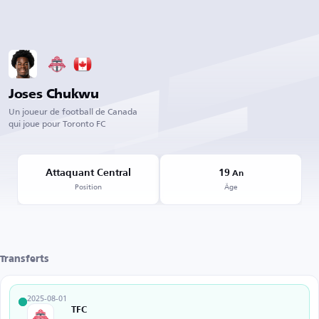
Joses Chukwu
Un joueur de football de Canada
qui joue pour Toronto FC
Attaquant Central
19
An
Position
Âge
Transferts
2025-08-01
TFC