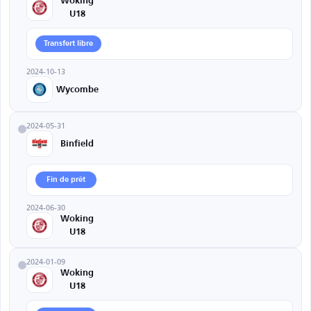
Woking
U18
Transfert libre
2024-10-13
Wycombe
2024-05-31
Binfield
Fin de prêt
2024-06-30
Woking
U18
2024-01-09
Woking
U18