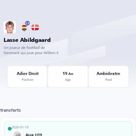
23
Lasse Abildgaard
Un joueur de football de
Denmark qui joue pour Willem II
Ailier Droit
19
Ambidextre
An
Position
Âge
Pied
Transferts
2026-01-19
Ajax U19