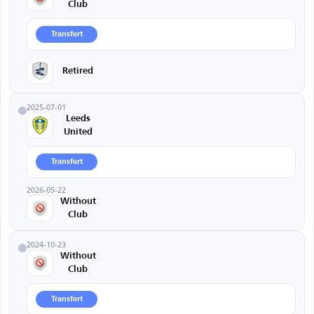
Club
Transfert
Retired
2025-07-01
Leeds
United
Transfert
2026-05-22
Without
Club
2024-10-23
Without
Club
Transfert