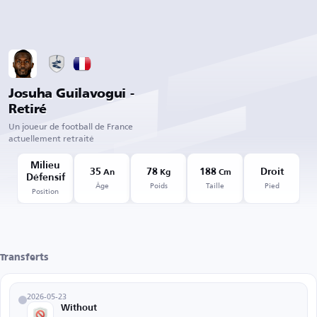
Josuha Guilavogui -
Retiré
Un joueur de football de France
actuellement retraité
Milieu
35
78
188
Droit
An
Kg
Cm
Défensif
Âge
Poids
Taille
Pied
Position
Transferts
2026-05-23
Without