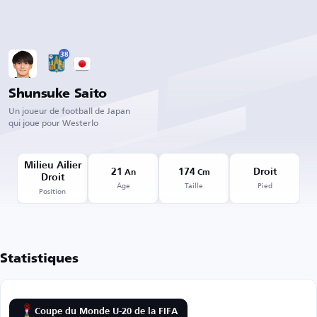
38
Shunsuke Saito
Un joueur de football de Japan
qui joue pour Westerlo
Milieu Ailier
21
174
Droit
An
Cm
Droit
Âge
Taille
Pied
Position
Statistiques
Coupe du Monde U-20 de la FIFA