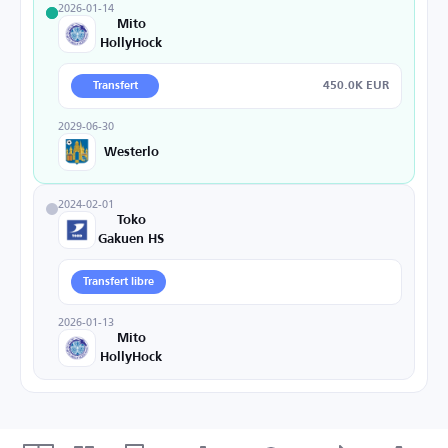
2026-01-14
Mito
HollyHock
450.0K EUR
Transfert
2029-06-30
Westerlo
2024-02-01
Toko
Gakuen HS
Transfert libre
2026-01-13
Mito
HollyHock