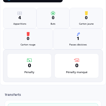
4
0
0
Apparitions
Buts
Carton jaune
0
1
Carton rouge
Passes décisives
0
0
Pénalty
Pénalty manqué
Transferts