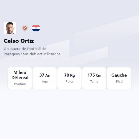
Celso Ortiz
Un joueur de football de
Paraguay sans club actuellement
Milieu
37
70
175
Gauche
An
Kg
Cm
Défensif
Âge
Poids
Taille
Pied
Position