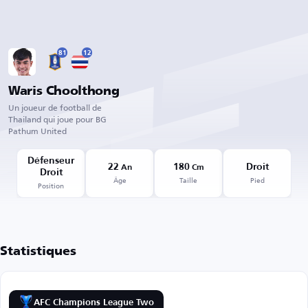
81
12
Waris Choolthong
Un joueur de football de
Thailand qui joue pour BG
Pathum United
Défenseur
22
180
Droit
An
Cm
Droit
Âge
Taille
Pied
Position
Statistiques
AFC Champions League Two