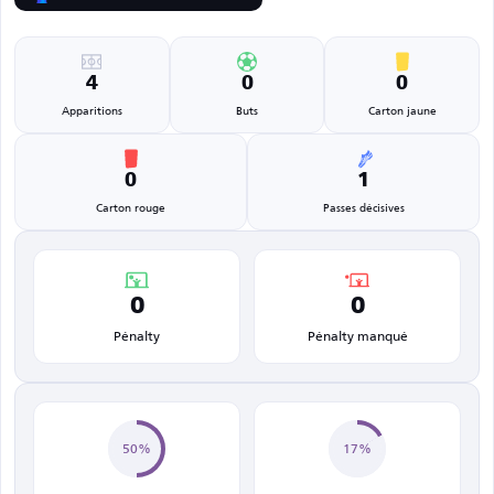
4
0
0
Apparitions
Buts
Carton jaune
0
1
Carton rouge
Passes décisives
0
0
Pénalty
Pénalty manqué
50%
17%