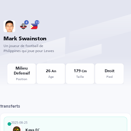
4
13
Mark Swainston
Un joueur de football de
Philippines qui joue pour Lewes
Milieu
26
179
Droit
An
Cm
Défensif
Âge
Taille
Pied
Position
Transferts
2025-08-25
Kaya FC