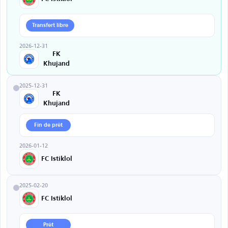
Transfert libre
2026-12-31
FK
Khujand
2025-12-31
FK
Khujand
Fin de prêt
2026-01-12
FC Istiklol
2025-02-20
FC Istiklol
Prêt