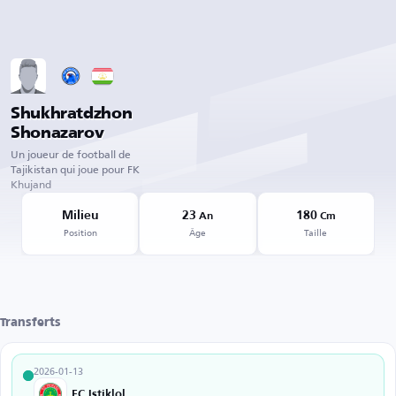
Shukhratdzhon
Shonazarov
Un joueur de football de
Tajikistan qui joue pour FK
Khujand
Milieu
23
180
An
Cm
Position
Âge
Taille
Transferts
2026-01-13
FC Istiklol