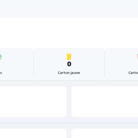
1
0
s
Carton jaune
Carto