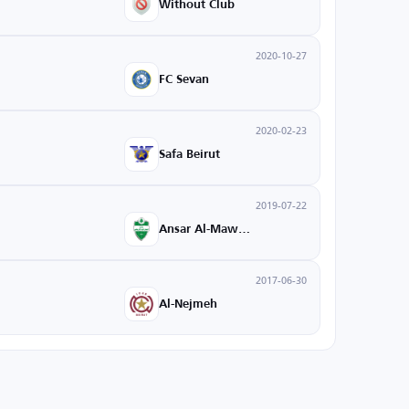
Without Club
2020-10-27
FC Sevan
2020-02-23
Safa Beirut
2019-07-22
Ansar Al-Mawadda
2017-06-30
Al-Nejmeh