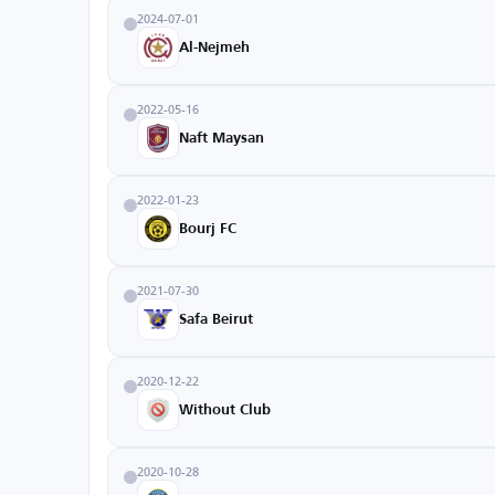
2024-07-01
Al-Nejmeh
2022-05-16
Naft Maysan
2022-01-23
Bourj FC
2021-07-30
Safa Beirut
2020-12-22
Without Club
2020-10-28