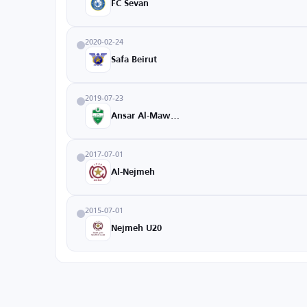
FC Sevan
2020-02-24
Safa Beirut
2019-07-23
Ansar Al-Mawadda
2017-07-01
Al-Nejmeh
2015-07-01
Nejmeh U20