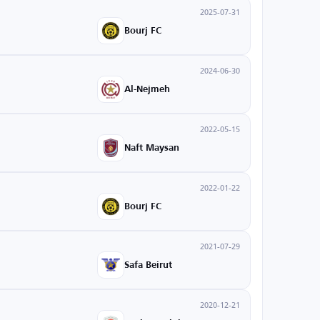
2025-07-31
Bourj FC
2024-06-30
Al-Nejmeh
2022-05-15
Naft Maysan
2022-01-22
Bourj FC
2021-07-29
Safa Beirut
2020-12-21