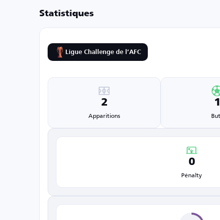
Statistiques
Ligue Challenge de l’AFC
2
Apparitions
But
0
Pénalty