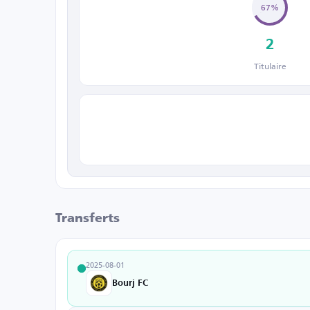
67%
2
Titulaire
Transferts
2025-08-01
Bourj FC