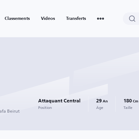
Classements
Vidéos
Transferts
Attaquant Central
29
180
An
Cm
Position
Âge
Taille
afa Beirut