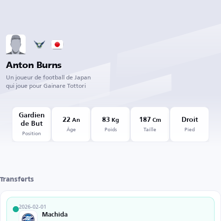
Anton Burns
Un joueur de football de Japan
qui joue pour Gainare Tottori
Gardien
22
83
187
Droit
An
Kg
Cm
de But
Âge
Poids
Taille
Pied
Position
Transferts
2026-02-01
Machida