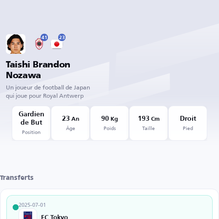
41
23
Taishi Brandon
Nozawa
Un joueur de football de Japan
qui joue pour Royal Antwerp
Gardien
23
90
193
Droit
An
Kg
Cm
de But
Âge
Poids
Taille
Pied
Position
Transferts
2025-07-01
FC Tokyo