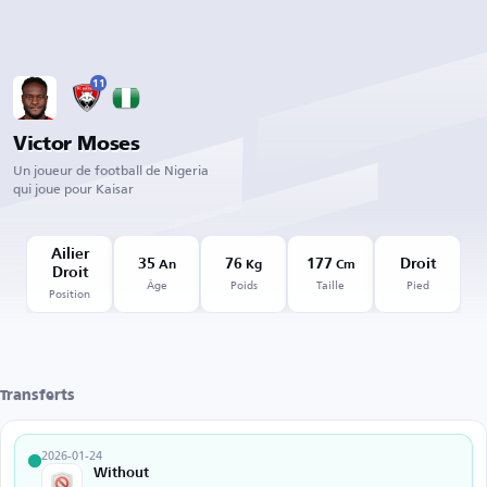
11
Victor Moses
Un joueur de football de Nigeria
qui joue pour Kaisar
Ailier
35
76
177
Droit
An
Kg
Cm
Droit
Âge
Poids
Taille
Pied
Position
Transferts
2026-01-24
Without