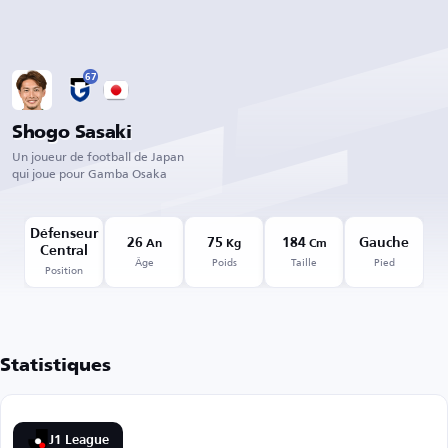
67
Shogo Sasaki
Un joueur de football de Japan
qui joue pour Gamba Osaka
Défenseur
26
75
184
Gauche
An
Kg
Cm
Central
Âge
Poids
Taille
Pied
Position
Statistiques
J1 League