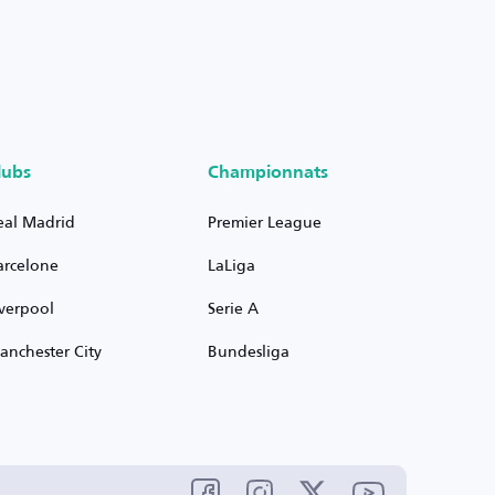
lubs
Championnats
eal Madrid
Premier League
arcelone
LaLiga
iverpool
Serie A
anchester City
Bundesliga