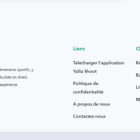
Liens
C
Télécharger l'application
R
vénements sportifs, y
Yalla Shoot
B
sultats en direct.
Politique de
 expérience
L
confidentialité
M
À propos de nous
Contactez-nous