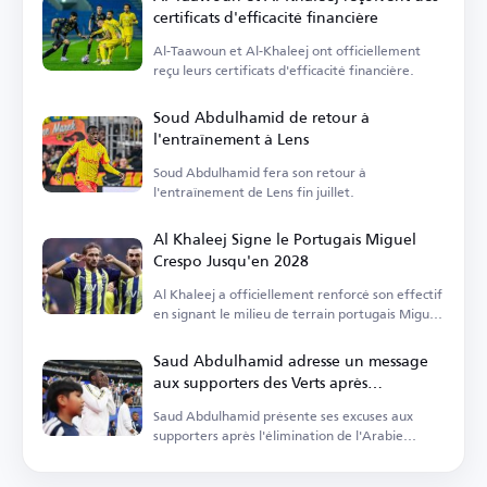
certificats d'efficacité financière
Al-Taawoun et Al-Khaleej ont officiellement
reçu leurs certificats d'efficacité financière.
Soud Abdulhamid de retour à
l'entraînement à Lens
Soud Abdulhamid fera son retour à
l'entraînement de Lens fin juillet.
Al Khaleej Signe le Portugais Miguel
Crespo Jusqu'en 2028
Al Khaleej a officiellement renforcé son effectif
en signant le milieu de terrain portugais Miguel
Crespo.
Saud Abdulhamid adresse un message
aux supporters des Verts après
l'élimination de la Coupe du Monde
Saud Abdulhamid présente ses excuses aux
supporters après l'élimination de l'Arabie
Saoudite de la Coupe du Monde.