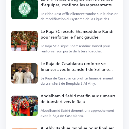
d'équipes, confirme les représentants du
Maroc et exclut le Wydad
Le rideau est officiellement tombé sur le dossier
de modification du système de la Ligue des
champions.
Le Raja SC recrute Shamseddine Kandil
pour renforcer le flanc gauche
Le Raja SC a signé Shamseddine Kandil pour
renforcer son poste de latéral gauche.
Le Raja de Casablanca renforce ses
finances avec le transfert de Sofiane
Benjdida à Al Ahly
Le Raja de Casablanca profite financièrement
du transfert de Benjdida à Al Ahly.
Abdelhamid Sabiri met fin aux rumeurs
de transfert vers le Raja
Abdelhamid Sabiri dément un rapprochement
avec le Raja de Casablanca.
Al Ahly Bank se mobilise pour finaliser