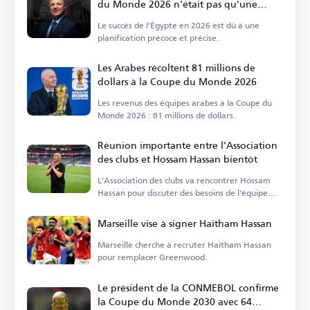
du Monde 2026 n'était pas qu'une
question de chance
Le succès de l'Égypte en 2026 est dû à une
planification précoce et précise.
Les Arabes récoltent 81 millions de
dollars à la Coupe du Monde 2026
Les revenus des équipes arabes à la Coupe du
Monde 2026 : 81 millions de dollars.
Réunion importante entre l'Association
des clubs et Hossam Hassan bientôt
L'Association des clubs va rencontrer Hossam
Hassan pour discuter des besoins de l'équipe
nationale.
Marseille vise à signer Haitham Hassan
Marseille cherche à recruter Haitham Hassan
pour remplacer Greenwood.
Le président de la CONMEBOL confirme
la Coupe du Monde 2030 avec 64