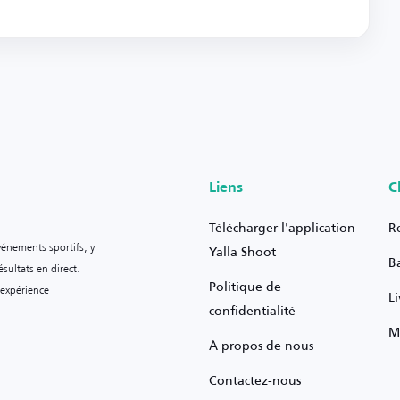
Liens
C
Télécharger l'application
R
vénements sportifs, y
Yalla Shoot
B
sultats en direct.
Politique de
 expérience
L
confidentialité
M
À propos de nous
Contactez-nous