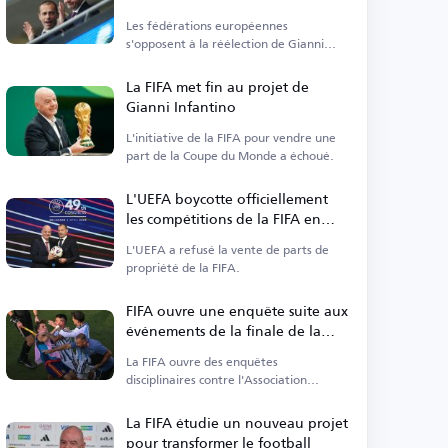
avant les élections de la FIFA
Les fédérations européennes
s'opposent à la réélection de Gianni
Infantino à la présidence de la FIFA.
La FIFA met fin au projet de
Gianni Infantino
L'initiative de la FIFA pour vendre une
part de la Coupe du Monde a échoué.
L'UEFA boycotte officiellement
les compétitions de la FIFA en
raison d'une nouvelle
L'UEFA a refusé la vente de parts de
proposition
propriété de la FIFA.
FIFA ouvre une enquête suite aux
événements de la finale de la
Coupe du Monde 2026
La FIFA ouvre des enquêtes
disciplinaires contre l'Association
argentine de football.
La FIFA étudie un nouveau projet
pour transformer le football