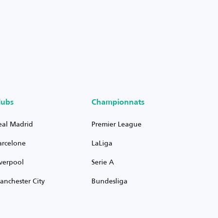
lubs
Championnats
eal Madrid
Premier League
arcelone
LaLiga
iverpool
Serie A
anchester City
Bundesliga