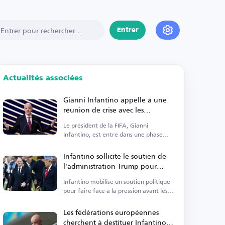
Entrer
Actualités associées
Gianni Infantino appelle à une
réunion de crise avec les
responsables de la FIFA
Le président de la FIFA, Gianni
Infantino, est entré dans une phase
critique.
Infantino sollicite le soutien de
l'administration Trump pour
rester en poste
Infantino mobilise un soutien politique
pour faire face à la pression avant les
élections.
Les fédérations européennes
cherchent à destituer Infantino