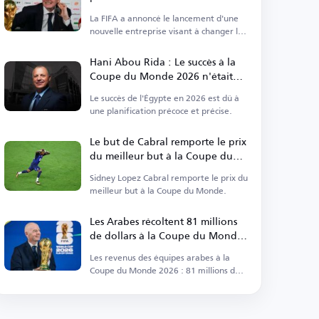
La FIFA a annoncé le lancement d'une
nouvelle entreprise visant à changer le
paysage du sport.
Hani Abou Rida : Le succès à la
Coupe du Monde 2026 n'était
pas qu'une question de chance
Le succès de l'Égypte en 2026 est dû à
une planification précoce et précise.
Le but de Cabral remporte le prix
du meilleur but à la Coupe du
Monde 2026
Sidney Lopez Cabral remporte le prix du
meilleur but à la Coupe du Monde.
Les Arabes récoltent 81 millions
de dollars à la Coupe du Monde
2026
Les revenus des équipes arabes à la
Coupe du Monde 2026 : 81 millions de
dollars.