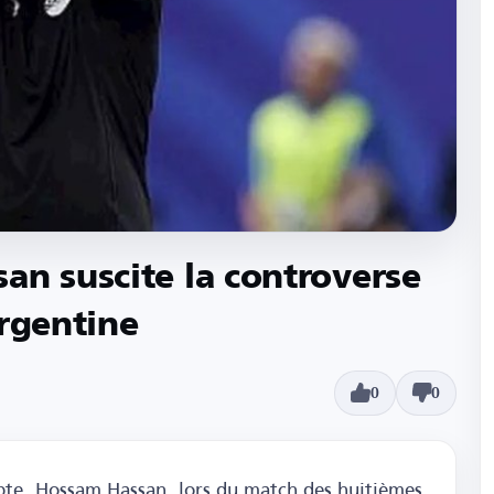
an suscite la controverse
Argentine
0
0
ypte, Hossam Hassan, lors du match des huitièmes