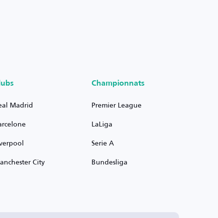
lubs
Championnats
eal Madrid
Premier League
arcelone
LaLiga
iverpool
Serie A
anchester City
Bundesliga