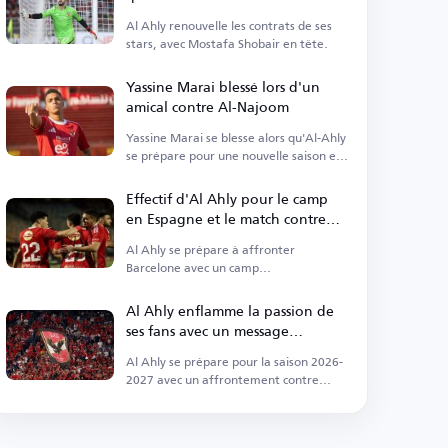
avec Al Ahly sera renouvelé
Al Ahly renouvelle les contrats de ses
stars, avec Mostafa Shobair en tête.
Yassine Marai blessé lors d'un
amical contre Al-Najoom
Yassine Marai se blesse alors qu'Al-Ahly
se prépare pour une nouvelle saison en
Espagne.
Effectif d'Al Ahly pour le camp
en Espagne et le match contre
Barcelone
Al Ahly se prépare à affronter
Barcelone avec un camp
d'entraînement en Espagne.
Al Ahly enflamme la passion de
ses fans avec un message
percutant avant le début de la
Al Ahly se prépare pour la saison 2026-
ligue
2027 avec un affrontement contre
Eastern Company.