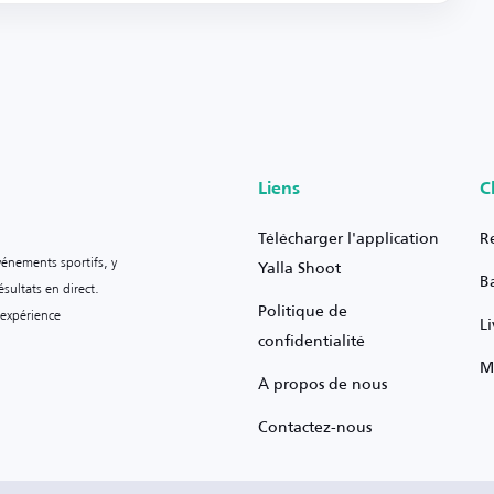
Liens
C
Télécharger l'application
R
vénements sportifs, y
Yalla Shoot
B
sultats en direct.
Politique de
 expérience
L
confidentialité
M
À propos de nous
Contactez-nous