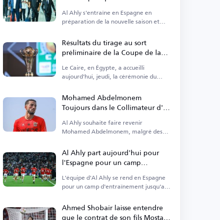
Al Ahly s'entraîne en Espagne en
préparation de la nouvelle saison et
affrontera le FC Barcelone en amical.
Résultats du tirage au sort
préliminaire de la Coupe de la
Confédération Africaine 2026-
Le Caire, en Égypte, a accueilli
2027
aujourd'hui, jeudi, la cérémonie du
tirage au sort des tours préliminaires.
Mohamed Abdelmonem
Toujours dans le Collimateur d'Al
Ahly
Al Ahly souhaite faire revenir
Mohamed Abdelmonem, malgré des
défis financiers.
Al Ahly part aujourd'hui pour
l'Espagne pour un camp
d'entraînement
L'équipe d'Al Ahly se rend en Espagne
pour un camp d'entraînement jusqu'au
20 août.
Ahmed Shobair laisse entendre
que le contrat de son fils Mostafa