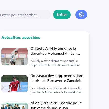
Entrer
Actualités associées
Officiel : Al Ahly annonce le
départ de Mohamed Ali Ben
Ramadan
Al Ahly a officiellement annoncé le
départ du milieu de terrain tunisien
Mohamed Ali Ben Ramadan.
Nouveaux développements dans
la crise de Zizo avec le Zamalek
Les détails de la décision de classer la
plainte de Zizo contre le Zamalek n'ont
pas été publiés.
Al Ahly arrive en Espagne pour
son camp de pré-saison