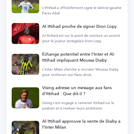
L'Ittihad a officiellement signé le latéral gauche
Fares Abdi.
Al Ittihad proche de signer Dion Lopy
Al Ittihad est sur le point de conclure un accord
pour le joueur sénégalais Dion Lopy.
Échange potentiel entre l'Inter et Al-
Ittihad impliquant Moussa Diaby
L'Inter Milan cherche à recruter Moussa Diaby
pour renforcer son flanc droit.
Vising adresse un message aux fans
d'Ittihad : Que dit-il ?
Vising s'est engagé à ramener Ittihad sur le
podium et à réaliser leurs ambitions.
Al Ittihad approuve la vente de Diaby à
l'Inter Milan