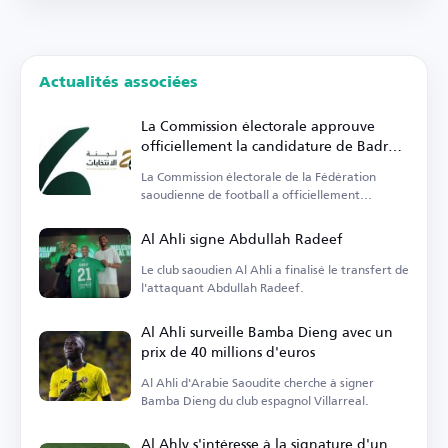
Actualités associées
La Commission électorale approuve
officiellement la candidature de Badr
Al-Raziza à la présidence de la
La Commission électorale de la Fédération
Fédération saoudienne de football
saoudienne de football a officiellement
approuvé les listes.
Al Ahli signe Abdullah Radeef
Le club saoudien Al Ahli a finalisé le transfert de
l'attaquant Abdullah Radeef.
Al Ahli surveille Bamba Dieng avec un
prix de 40 millions d'euros
Al Ahli d'Arabie Saoudite cherche à signer
Bamba Dieng du club espagnol Villarreal.
Al Ahly s'intéresse à la signature d'un