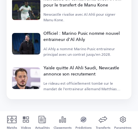
pour le transfert de Manu Kone
Newcastle rivalise avec Al Ahli pour signer
Manu Kone.
Officiel : Marino Pusic nommé nouvel
entraîneur d'Al Ahly
Al Ahly a nommé Marino Pusic entraîneur
principal avec un contrat jusqu'en 2028.
Yaisle quitte Al Ahli Saudi, Newcastle
annonce son recrutement
Le rideau est officiellement tombé sur le
mandat de l'entraîneur allemand Matthias
Yaisle avec Al Ahli Saudi.
Matchs
Vidéos
Actualités
Classements
Prédictions
Transferts
Paramètres