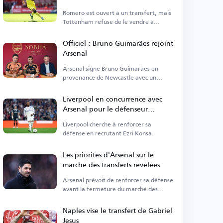
Romero est ouvert à un transfert, mais
Tottenham refuse de le vendre à
Arsenal.
Officiel : Bruno Guimarães rejoint
Arsenal
Arsenal signe Bruno Guimarães en
provenance de Newcastle avec un
contrat à long terme.
Liverpool en concurrence avec
Arsenal pour le défenseur
d'Aston Villa
Liverpool cherche à renforcer sa
défense en recrutant Ezri Konsa.
Les priorités d'Arsenal sur le
marché des transferts révélées
Arsenal prévoit de renforcer sa défense
avant la fermeture du marché des
transferts d'été.
Naples vise le transfert de Gabriel
Jesus