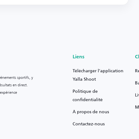
Liens
C
Télécharger l'application
R
vénements sportifs, y
Yalla Shoot
B
sultats en direct.
Politique de
 expérience
L
confidentialité
M
À propos de nous
Contactez-nous