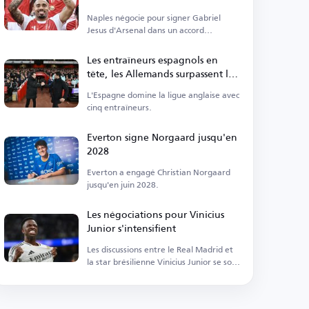
Naples négocie pour signer Gabriel
Jesus d'Arsenal dans un accord
permanent.
Les entraîneurs espagnols en
tête, les Allemands surpassent les
Anglais en Premier League
L'Espagne domine la ligue anglaise avec
cinq entraîneurs.
Everton signe Norgaard jusqu'en
2028
Everton a engagé Christian Norgaard
jusqu'en juin 2028.
Les négociations pour Vinicius
Junior s'intensifient
Les discussions entre le Real Madrid et
la star brésilienne Vinicius Junior se sont
intensifiées.