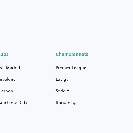
lubs
Championnats
eal Madrid
Premier League
arcelone
LaLiga
iverpool
Serie A
anchester City
Bundesliga