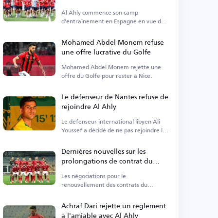
en Espagne
Al Ahly commence son camp
d'entraînement en Espagne en vue de
la nouvelle saison.
Mohamed Abdel Monem refuse
une offre lucrative du Golfe
Mohamed Abdel Monem rejette une
offre du Golfe pour rester à Nice.
Le défenseur de Nantes refuse de
rejoindre Al Ahly
Le défenseur international libyen Ali
Youssef a décidé de ne pas rejoindre le
club égyptien Al Ahly.
Dernières nouvelles sur les
prolongations de contrat du
quatuor d'Al Ahly
Les négociations pour le
renouvellement des contrats du
quatuor d'Al Ahly sont toujours en
cours.
Achraf Dari rejette un règlement
à l'amiable avec Al Ahly