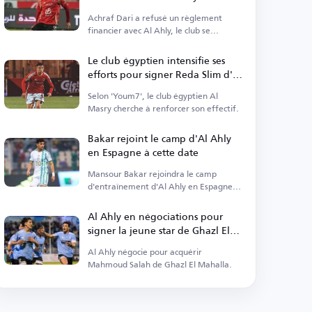
Achraf Dari a refusé un règlement
financier avec Al Ahly, le club se
prépare à des actions légales.
Le club égyptien intensifie ses
efforts pour signer Reda Slim d'Al
Ahly
Selon 'Youm7', le club égyptien Al
Masry cherche à renforcer son effectif.
Bakar rejoint le camp d'Al Ahly
en Espagne à cette date
Mansour Bakar rejoindra le camp
d'entraînement d'Al Ahly en Espagne
après avoir réglé ses affaires
personnelles.
Al Ahly en négociations pour
signer la jeune star de Ghazl El
Mahalla
Al Ahly négocie pour acquérir
Mahmoud Salah de Ghazl El Mahalla.