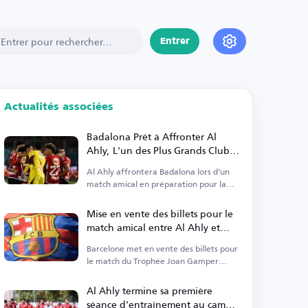
Entrer
Actualités associées
Badalona Prêt à Affronter Al
Ahly, L'un des Plus Grands Clubs
du Monde
Al Ahly affrontera Badalona lors d'un
match amical en préparation pour la
nouvelle saison sportive.
Mise en vente des billets pour le
match amical entre Al Ahly et
Barcelone
Barcelone met en vente des billets pour
le match du Trophée Joan Gamper
contre Al Ahly.
Al Ahly termine sa première
séance d'entraînement au camp