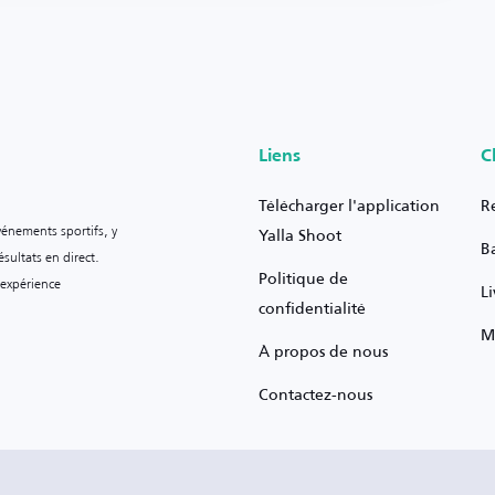
Liens
C
Télécharger l'application
R
vénements sportifs, y
Yalla Shoot
B
sultats en direct.
Politique de
 expérience
L
confidentialité
M
À propos de nous
Contactez-nous