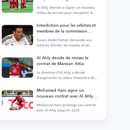
Ramadan
Al Ahly cherche à signer un nouveau
milieu de terrain pour remplacer le
partant Diang.
Interdiction pour les arbitres et
membres de la commission
d'apparaître dans les médias
Essam Abdel Fattah demande aux
arbitres d'éviter les médias et les
critiques.
Al Ahly décide de réviser le
contrat de Marwan Attia
La direction d'Al Ahly a décidé
d'augmenter la valeur financière du
contrat du milieu de terrain Marwan
Attia.
Mohamed Hani signe un
nouveau contrat avec Al Ahly
jusqu'en 2029
Mohamed Hani prolonge son contrat
avec Al Ahly jusqu'en 2029.