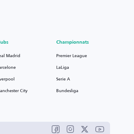
lubs
Championnats
eal Madrid
Premier League
arcelone
LaLiga
iverpool
Serie A
anchester City
Bundesliga