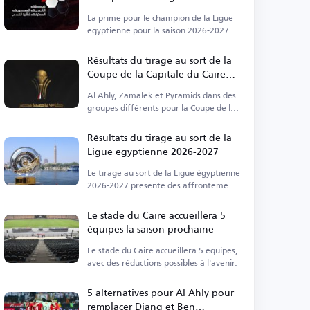
égyptienne 2026-2027
La prime pour le champion de la Ligue
égyptienne pour la saison 2026-2027
s'élève à 50 millions de livres
égyptiennes.
Résultats du tirage au sort de la
Coupe de la Capitale du Caire
2026-2027
Al Ahly, Zamalek et Pyramids dans des
groupes différents pour la Coupe de la
Capitale du Caire.
Résultats du tirage au sort de la
Ligue égyptienne 2026-2027
Le tirage au sort de la Ligue égyptienne
2026-2027 présente des affrontements
difficiles, débutant en août.
Le stade du Caire accueillera 5
équipes la saison prochaine
Le stade du Caire accueillera 5 équipes,
avec des réductions possibles à l'avenir.
5 alternatives pour Al Ahly pour
remplacer Diang et Ben