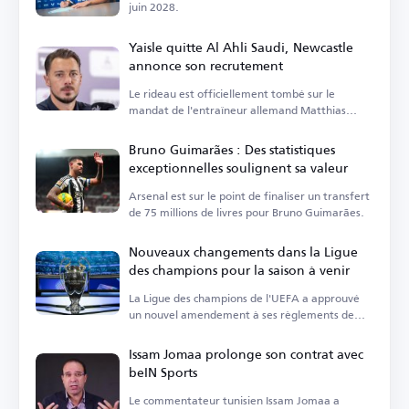
juin 2028.
Yaisle quitte Al Ahli Saudi, Newcastle
annonce son recrutement
Le rideau est officiellement tombé sur le
mandat de l'entraîneur allemand Matthias
Yaisle avec Al Ahli Saudi.
Bruno Guimarães : Des statistiques
exceptionnelles soulignent sa valeur
Arsenal est sur le point de finaliser un transfert
de 75 millions de livres pour Bruno Guimarães.
Nouveaux changements dans la Ligue
des champions pour la saison à venir
La Ligue des champions de l'UEFA a approuvé
un nouvel amendement à ses règlements de
suspension.
Issam Jomaa prolonge son contrat avec
beIN Sports
Le commentateur tunisien Issam Jomaa a