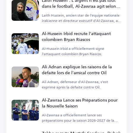
Laith Hussein : L'argent n'est pas tout
dans le football, Al-Zawraa agit selon
ses moyens
Laith Hussein, ancien star de l'équipe nationale
irakienne et directeur exécutif d'Al-Zawraa, a
critiqué l'accent mis sur les finances.
Al-Hussein Irbid recrute l'attaquant
colombien Bryan Riascos
Al-Hussein Irbid a officiellement signé
l'attaquant colombien Bryan Riascos.
Ali Adnan explique les raisons de la
défaite lors de l'amical contre Oil
Ali Adnan, défenseur d'Al-Zawraa, s'est
exprimé après la défaite contre Oil.
Al-Zawraa Lance ses Préparations pour
la Nouvelle Saison
Al-Zawraa a officiellement lancé ses
préparations pour la saison 2026-2027 de la
Ligue Premier irakienne.