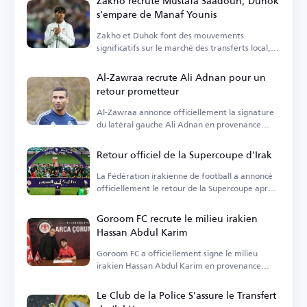
Zakho recrute Mustafa Saadoun, Duhok
s'empare de Manaf Younis
Zakho et Duhok font des mouvements
significatifs sur le marché des transferts local,
annonçant deux signatures clés.
Al-Zawraa recrute Ali Adnan pour un
retour prometteur
Al-Zawraa annonce officiellement la signature
du latéral gauche Ali Adnan en provenance
d'Al-Wehda.
Retour officiel de la Supercoupe d'Irak
La Fédération irakienne de football a annoncé
officiellement le retour de la Supercoupe après
des années d'absence.
Goroom FC recrute le milieu irakien
Hassan Abdul Karim
Goroom FC a officiellement signé le milieu
irakien Hassan Abdul Karim en provenance
d'Al-Zawraa.
Le Club de la Police S'assure le Transfert