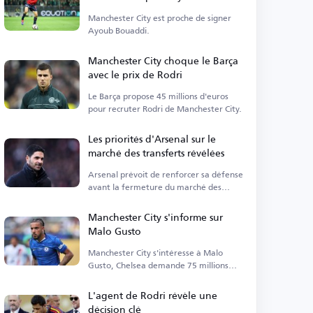
Bouaddi, prévoit de nouveaux
Manchester City est proche de signer
renforts
Ayoub Bouaddi.
Manchester City choque le Barça
avec le prix de Rodri
Le Barça propose 45 millions d'euros
pour recruter Rodri de Manchester City.
Les priorités d'Arsenal sur le
marché des transferts révélées
Arsenal prévoit de renforcer sa défense
avant la fermeture du marché des
transferts d'été.
Manchester City s'informe sur
Malo Gusto
Manchester City s'intéresse à Malo
Gusto, Chelsea demande 75 millions
d'euros.
L'agent de Rodri révèle une
décision clé