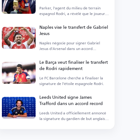
Parker, l'agent du milieu de terrain
espagnol Rodri, a révélé que le joueur
de Manchester City est...
Naples vise le transfert de Gabriel
Jesus
Naples négocie pour signer Gabriel
Jesus d'Arsenal dans un accord
permanent.
Le Barça veut finaliser le transfert
de Rodri rapidement
Le FC Barcelone cherche à finaliser la
signature de l'étoile espagnole Rodri.
Leeds United signe James
Trafford dans un accord record
Leeds United a officiellement annoncé
la signature du gardien de but anglais
James Trafford.