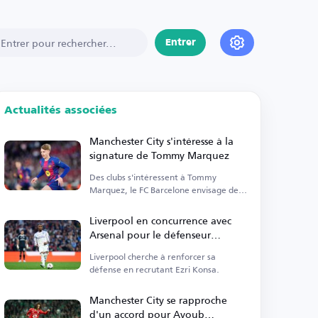
Entrer
Actualités associées
Manchester City s'intéresse à la
signature de Tommy Marquez
Des clubs s'intéressent à Tommy
Marquez, le FC Barcelone envisage de
le vendre avec une option de rachat.
Liverpool en concurrence avec
Arsenal pour le défenseur
d'Aston Villa
Liverpool cherche à renforcer sa
défense en recrutant Ezri Konsa.
Manchester City se rapproche
d'un accord pour Ayoub