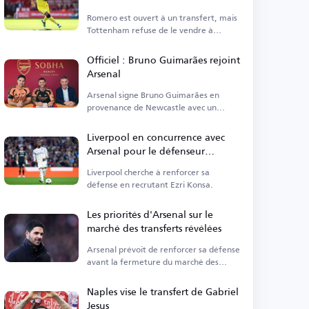
Romero est ouvert à un transfert, mais
Tottenham refuse de le vendre à
Arsenal.
Officiel : Bruno Guimarães rejoint
Arsenal
Arsenal signe Bruno Guimarães en
provenance de Newcastle avec un
contrat à long terme.
Liverpool en concurrence avec
Arsenal pour le défenseur
d'Aston Villa
Liverpool cherche à renforcer sa
défense en recrutant Ezri Konsa.
Les priorités d'Arsenal sur le
marché des transferts révélées
Arsenal prévoit de renforcer sa défense
avant la fermeture du marché des
transferts d'été.
Naples vise le transfert de Gabriel
Jesus