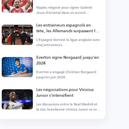
Naples négocie pour signer Gabriel
Jesus d'Arsenal dans un accord
permanent.
Les entraîneurs espagnols en
tête, les Allemands surpassent les
Anglais en Premier League
L'Espagne domine la ligue anglaise avec
cinq entraîneurs.
Everton signe Norgaard jusqu'en
2028
Everton a engagé Christian Norgaard
jusqu'en juin 2028.
Les négociations pour Vinicius
Junior s'intensifient
Les discussions entre le Real Madrid et
la star brésilienne Vinicius Junior se sont
intensifiées.