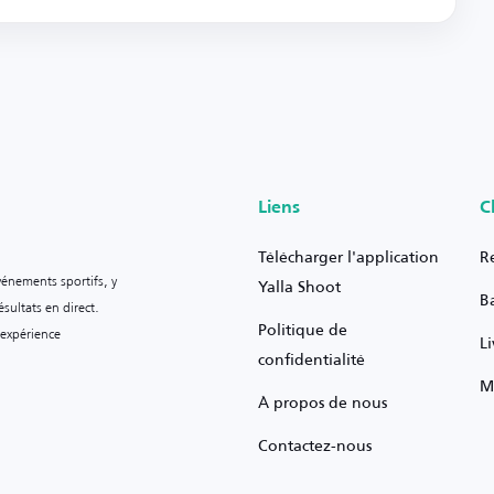
Liens
C
Télécharger l'application
R
vénements sportifs, y
Yalla Shoot
B
sultats en direct.
Politique de
 expérience
L
confidentialité
M
À propos de nous
Contactez-nous