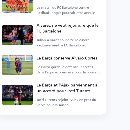
l'Ittihad Tanger
Le match du FC Barcelone contre
l'Ittihad Tanger pourrait être annulé en
raison de tensions politiques.
Alvarez ne veut rejoindre que le
FC Barcelone
Julian Alvarez souhaite rejoindre
exclusivement le FC Barcelone.
Le Barça conserve Álvaro Cortés
Le Barça garde le défenseur Cortés
dans l'équipe première pour la nouvelle
saison.
Le Barça et l'Ajax parviennent à
un accord pour Jofri Turents
Jofri Turents rejoint l'Ajax en prêt du
Barça pour la saison.