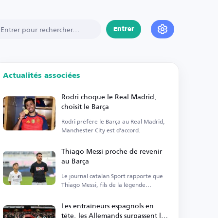
Entrer
Actualités associées
Rodri choque le Real Madrid,
choisit le Barça
Rodri préfère le Barça au Real Madrid,
Manchester City est d'accord.
Thiago Messi proche de revenir
au Barça
Le journal catalan Sport rapporte que
Thiago Messi, fils de la légende
argentine, est sur le point de revenir au
Barça.
Les entraîneurs espagnols en
tête, les Allemands surpassent les