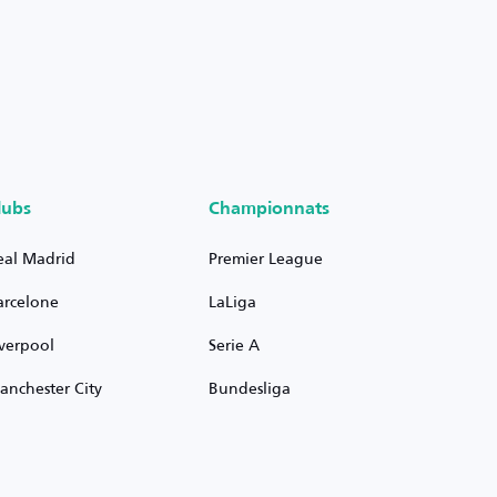
lubs
Championnats
eal Madrid
Premier League
arcelone
LaLiga
iverpool
Serie A
anchester City
Bundesliga