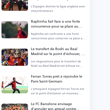
Anglais en Premier League
L'Espagne domine la ligue anglaise avec
cinq entraîneurs.
Raphinha fait face à une forte
concurrence pour sa place au
Barça
Raphinha est confronté à une forte
concurrence pour conserver sa place au
Barça.
Le transfert de Rodri au Real
Madrid sur le point d'échouer, le
Barça entre dans la course
Les négociations pour le transfert de
Rodri au Real Madrid ont échoué en
raison des conditions personnelles.
Ferran Torres prêt à rejoindre le
Paris Saint-Germain
L'attaquant espagnol Ferran Torres est
sur le point d'entamer un nouveau
chapitre de sa carrière.
Le FC Barcelone envisage
d'annuler son amical contre