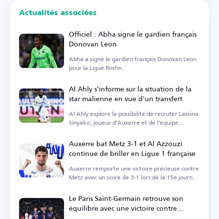
Actualités associées
Officiel : Abha signe le gardien français
Donovan Leon
Abha a signé le gardien français Donovan Leon
pour la Ligue Roshn.
Al Ahly s'informe sur la situation de la
star malienne en vue d'un transfert
Al Ahly explore la possibilité de recruter Lassina
Sinyako, joueur d'Auxerre et de l'équipe
nationale du Mali.
Auxerre bat Metz 3-1 et Al Azzouzi
continue de briller en Ligue 1 française
Auxerre remporte une victoire précieuse contre
Metz avec un score de 3-1 lors de la 15e journée
de la Ligue 1, s’éloignant temporairement des
zones de relégation, avec une performance
Le Paris Saint-Germain retrouve son
remarquable d’Oussama Al Azzouzi.
équilibre avec une victoire contre
Auxerre