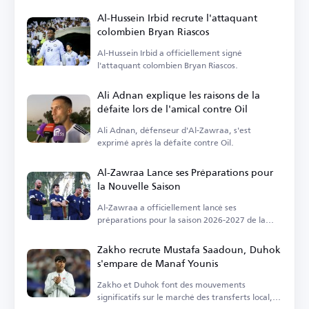
critiqué l'accent mis sur les finances.
Al-Hussein Irbid recrute l'attaquant
colombien Bryan Riascos
Al-Hussein Irbid a officiellement signé
l'attaquant colombien Bryan Riascos.
Ali Adnan explique les raisons de la
défaite lors de l'amical contre Oil
Ali Adnan, défenseur d'Al-Zawraa, s'est
exprimé après la défaite contre Oil.
Al-Zawraa Lance ses Préparations pour
la Nouvelle Saison
Al-Zawraa a officiellement lancé ses
préparations pour la saison 2026-2027 de la
Ligue Premier irakienne.
Zakho recrute Mustafa Saadoun, Duhok
s'empare de Manaf Younis
Zakho et Duhok font des mouvements
significatifs sur le marché des transferts local,