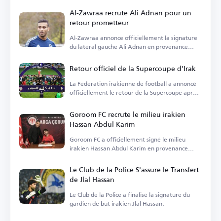
annonçant deux signatures clés.
Al-Zawraa recrute Ali Adnan pour un
retour prometteur
Al-Zawraa annonce officiellement la signature
du latéral gauche Ali Adnan en provenance
d'Al-Wehda.
Retour officiel de la Supercoupe d'Irak
La Fédération irakienne de football a annoncé
officiellement le retour de la Supercoupe après
des années d'absence.
Goroom FC recrute le milieu irakien
Hassan Abdul Karim
Goroom FC a officiellement signé le milieu
irakien Hassan Abdul Karim en provenance
d'Al-Zawraa.
Le Club de la Police S'assure le Transfert
de Jlal Hassan
Le Club de la Police a finalisé la signature du
gardien de but irakien Jlal Hassan.