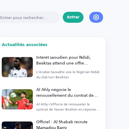
Entrer
Actualités associées
Intérêt saoudien pour Ndidi,
Besiktas attend une offre
officielle
L'Arabie Saoudite vise le Nigérian Ndidi
du club turc Besiktas.
Al Ahly négocie le
renouvellement du contrat de
Yasser Ibrahim face à l'intérêt
Al Ahly s'efforce de renouveler le
d'Al Shabab
contrat de Yasser Ibrahim en réponse à
l'intérêt d'Al Shabab.
Officiel : Al Shabab recrute
Mamadou Barry