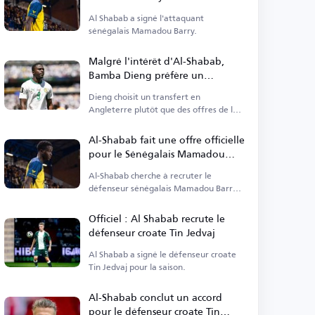
Al Shabab a signé l'attaquant
sénégalais Mamadou Barry.
Malgré l'intérêt d'Al-Shabab,
Bamba Dieng préfère un
transfert en Angleterre
Dieng choisit un transfert en
Angleterre plutôt que des offres de la
ligue saoudienne.
Al-Shabab fait une offre officielle
pour le Sénégalais Mamadou
Barry
Al-Shabab cherche à recruter le
défenseur sénégalais Mamadou Barry
en provenance de Belgique.
Officiel : Al Shabab recrute le
défenseur croate Tin Jedvaj
Al Shabab a signé le défenseur croate
Tin Jedvaj pour la saison.
Al-Shabab conclut un accord
pour le défenseur croate Tin