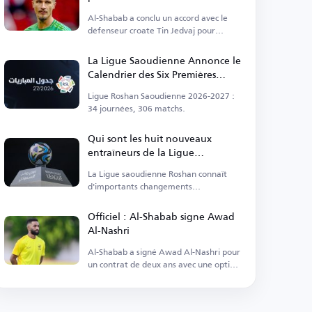
Jedvaj
Al-Shabab a conclu un accord avec le
défenseur croate Tin Jedvaj pour
renforcer l'équipe.
La Ligue Saoudienne Annonce le
Calendrier des Six Premières
Journées
Ligue Roshan Saoudienne 2026-2027 :
34 journées, 306 matchs.
Qui sont les huit nouveaux
entraîneurs de la Ligue
saoudienne ?
La Ligue saoudienne Roshan connaît
d'importants changements
d'entraîneurs avant le début de la
saison.
Officiel : Al-Shabab signe Awad
Al-Nashri
Al-Shabab a signé Awad Al-Nashri pour
un contrat de deux ans avec une option
de prolongation.