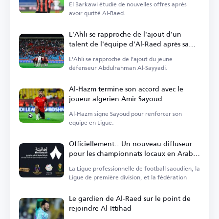
El Barkawi étudie de nouvelles offres après
avoir quitté Al-Raed.
L'Ahli se rapproche de l'ajout d'un
talent de l'équipe d'Al-Raed après sa
relégation
L'Ahli se rapproche de l'ajout du jeune
défenseur Abdulrahman Al-Sayyadi.
Al-Hazm termine son accord avec le
joueur algérien Amir Sayoud
Al-Hazm signe Sayoud pour renforcer son
équipe en Ligue.
Officiellement.. Un nouveau diffuseur
pour les championnats locaux en Arabie
Saoudite
La Ligue professionnelle de football saoudien, la
Ligue de première division, et la fédération
Le gardien de Al-Raed sur le point de
rejoindre Al-Ittihad