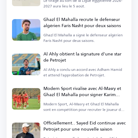
Le tirage au sort de la Ligue égyptienne 2026-
2027 aura lieu le 5 août.
Ghazl El Mahalla recrute le défenseur
algérien Faris Nasht pour deux saisons
Ghazl El Mahalla a signé le défenseur algérien
Faris Nasht pour deux saisons.
Al Ahly obtient la signature d'une star
de Petrojet
Al Ahly a conclu un accord avec Adham Hamid
et attend l'approbation de Petrojet.
Modern Sport rivalise avec Al-Masry et
Ghazl El Mahalla pour signer Karim
Yehia
Modern Sport, Al-Masry et Ghazl El Mahalla
sont en compétition pour recruter le joueur de
football Karim Yehia.
Officiellement.. Sayed Eid continue avec
Petrojet pour une nouvelle saison