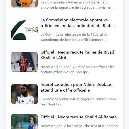
Le club saoudien Al-Fayha a officiellement
annoncé la signature de l'attaquant brésilien
Lazaro.
La Commission électorale approuve
officiellement la candidature de Badr
Al-Raziza à la présidence de la
La Commission électorale de la Fédération
Fédération saoudienne de football
saoudienne de football a officiellement
approuvé les listes.
Officiel : Neom recrute l'ailier de Riyad
Khalil Al-Absi
Neom a signé Khalil Al-Absi pour renforcer les
options offensives de l'équipe.
Intérêt saoudien pour Ndidi, Besiktas
attend une offre officielle
L'Arabie Saoudite vise le Nigérian Ndidi du club
turc Besiktas.
Officiel : Neom recrute Khalid Al-Ramah
Neom a signé le latéral gauche Khalid Al-Ramah