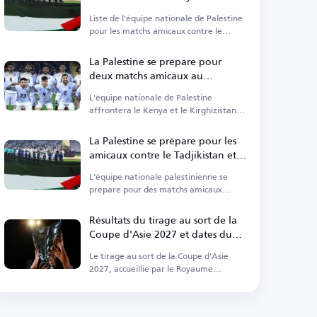
Kirghizistan
Liste de l'équipe nationale de Palestine
pour les matchs amicaux contre le
Kirghizistan et le Kenya.
La Palestine se prépare pour
deux matchs amicaux au
Kirghizistan en juin
L'équipe nationale de Palestine
affrontera le Kenya et le Kirghizistan
en juin à Bichkek.
La Palestine se prépare pour les
amicaux contre le Tadjikistan et
l'Inde en juin
L'équipe nationale palestinienne se
prépare pour des matchs amicaux
contre le Tadjikistan et l'Inde.
Résultats du tirage au sort de la
Coupe d'Asie 2027 et dates du
tournoi en Arabie Saoudite
Le tirage au sort de la Coupe d'Asie
2027, accueillie par le Royaume
d'Arabie Saoudite, a été effectué.