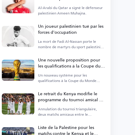
Muhajna
Al-Arabi du Qatar a signé le défenseur
palestinien Ameen Muhajna.
Un joueur palestinien tué par les
forces d'occupation
La mort de Fadi Al-Nassan porte le
nombre de martyrs du sport palestinien
à 1 013.
Une nouvelle proposition pour
les qualifications à la Coupe du
Monde 2030 en Asie suscite la
Un nouveau système pour les
controverse
qualifications à la Coupe du Monde
2030 en Asie a été proposé.
Le retrait du Kenya modifie le
programme du tournoi amical à
Douchanbé
Annulation du tournoi triangulaire,
deux matchs amicaux entre le
Kirghizistan et la Palestine.
Liste de la Palestine pour les
matchs contre le Kenya et le