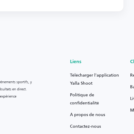
Liens
C
Télécharger l'application
R
vénements sportifs, y
Yalla Shoot
B
sultats en direct.
Politique de
 expérience
L
confidentialité
M
À propos de nous
Contactez-nous