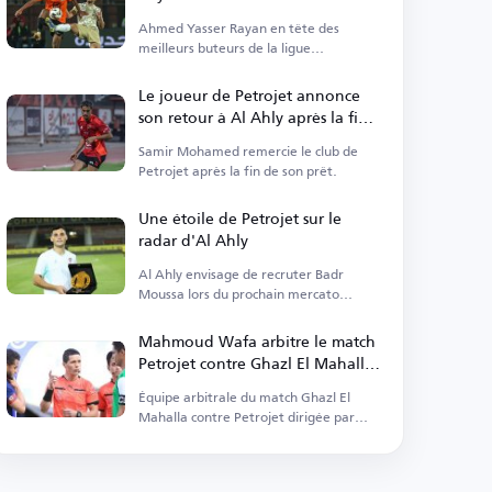
Premier League égyptienne
Ahmed Yasser Rayan en tête des
saison 2025-2026
meilleurs buteurs de la ligue
égyptienne avec 13 buts.
Le joueur de Petrojet annonce
son retour à Al Ahly après la fin
de son prêt
Samir Mohamed remercie le club de
Petrojet après la fin de son prêt.
Une étoile de Petrojet sur le
radar d'Al Ahly
Al Ahly envisage de recruter Badr
Moussa lors du prochain mercato
estival.
Mahmoud Wafa arbitre le match
Petrojet contre Ghazl El Mahalla
en championnat
Équipe arbitrale du match Ghazl El
Mahalla contre Petrojet dirigée par
Mahmoud Wafa.