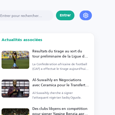
Entrer
Actualités associées
Résultats du tirage au sort du
tour préliminaire de la Ligue des
champions CAF 2026-2027
La Confédération africaine de football
(CAF) a effectué le tirage aujourd'hui
dans la capitale égyptienne.
Al-Suwaihly en Négociations
avec Ceramica pour le Transfert
de Sadiq Oguola
Al-Suwaihly cherche à signer
l'attaquant nigérian Sadiq Oguola.
Des clubs libyens en compétition
pour signer Yassine Benzia après