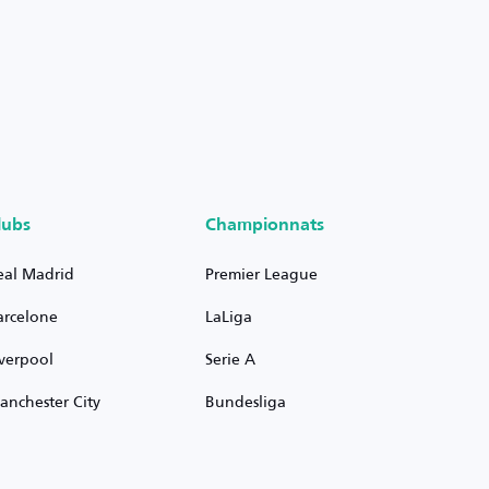
lubs
Championnats
eal Madrid
Premier League
arcelone
LaLiga
iverpool
Serie A
anchester City
Bundesliga