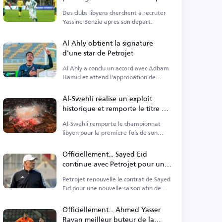
son départ d'Al-Fayha
Des clubs libyens cherchent à recruter
Yassine Benzia après son départ.
Al Ahly obtient la signature
d'une star de Petrojet
Al Ahly a conclu un accord avec Adham
Hamid et attend l'approbation de
Petrojet.
Al-Swehli réalise un exploit
historique et remporte le titre de
la ligue libyenne pour la
Al-Swehli remporte le championnat
première fois
libyen pour la première fois de son
histoire.
Officiellement.. Sayed Eid
continue avec Petrojet pour une
nouvelle saison
Petrojet renouvelle le contrat de Sayed
Eid pour une nouvelle saison afin de
renforcer la stabilité.
Officiellement.. Ahmed Yasser
Rayan meilleur buteur de la