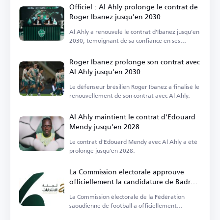
Officiel : Al Ahly prolonge le contrat de
Roger Ibanez jusqu'en 2030
Al Ahly a renouvelé le contrat d'Ibanez jusqu'en
2030, témoignant de sa confiance en ses
capacités.
Roger Ibanez prolonge son contrat avec
Al Ahly jusqu'en 2030
Le défenseur brésilien Roger Ibanez a finalisé le
renouvellement de son contrat avec Al Ahly.
Al Ahly maintient le contrat d'Edouard
Mendy jusqu'en 2028
Le contrat d'Edouard Mendy avec Al Ahly a été
prolongé jusqu'en 2028.
La Commission électorale approuve
officiellement la candidature de Badr
Al-Raziza à la présidence de la
La Commission électorale de la Fédération
Fédération saoudienne de football
saoudienne de football a officiellement
approuvé les listes.