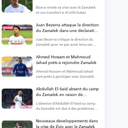
Bizera révèle sa crise avec le Zamalek
et son transfert à Al Ahli Dubai.
Juan Bezerra attaque la direction
du Zamalek dans une déclaration
enflammée
Juan Bezerra critique la direction du
Zamalek pour ne pas avoir tenu ses
promesses.
Ahmed Hossam et Mahmoud
Jahad prêts à rejoindre Zamalek
Ahmed Hossam et Mahmoud Jahad
sont prêts à participer avec Zamalek.
Abdullah El-Said absent du camp
du Zamalek en raison de
créances non réglées
L'absence d'Abdullah El-Said au camp
du Zamalek est due à des problèmes
financiers non résolus.
Nouveaux développements dans
la crise de Zizo avec le Zamalek