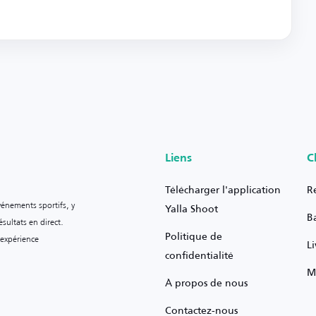
Liens
C
Télécharger l'application
R
vénements sportifs, y
Yalla Shoot
B
sultats en direct.
Politique de
 expérience
L
confidentialité
M
À propos de nous
Contactez-nous