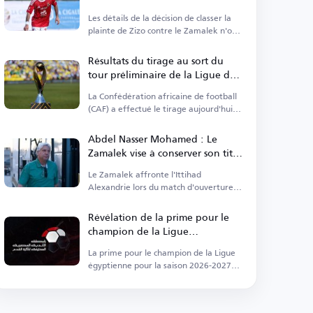
Les détails de la décision de classer la
plainte de Zizo contre le Zamalek n'ont
pas été publiés.
Résultats du tirage au sort du
tour préliminaire de la Ligue des
champions CAF 2026-2027
La Confédération africaine de football
(CAF) a effectué le tirage aujourd'hui
dans la capitale égyptienne.
Abdel Nasser Mohamed : Le
Zamalek vise à conserver son titre
de la Ligue égyptienne
Le Zamalek affronte l'Ittihad
Alexandrie lors du match d'ouverture
de la Ligue professionnelle.
Révélation de la prime pour le
champion de la Ligue
égyptienne 2026-2027
La prime pour le champion de la Ligue
égyptienne pour la saison 2026-2027
s'élève à 50 millions de livres
égyptiennes.