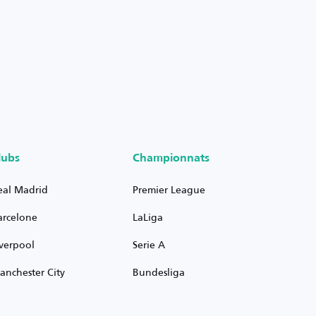
lubs
Championnats
eal Madrid
Premier League
arcelone
LaLiga
iverpool
Serie A
anchester City
Bundesliga